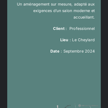
Un aménagement sur mesure, adapté aux
exigences d’un salon moderne et
accueillant.
Client
: Professionnel
Lieu
: Le Cheylard
Date
: Septembre 2024