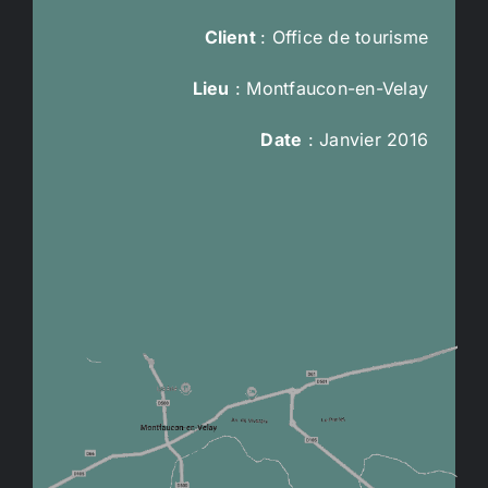
Client
: Office de tourisme
Lieu
: Montfaucon-en-Velay
Date
: Janvier 2016